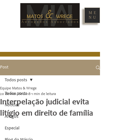
ME
NU
Post
Todos posts
Equipe Matos & Wrege
Todos posts
20 de mar. de 2018
1 min de leitura
Interpelação judicial evita
Notícias
litígio em direito de família
Artigos
Especial