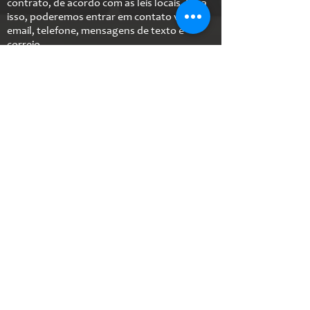
contrato, de acordo com as leis locais. Para
isso, poderemos entrar em contato via
email, telefone, mensagens de texto e
correio.
Alterações na Política
Nós temos o direito de modificar essa
política de privacidade a qualquer momento,
portanto consulte regularmente. As
alterações serão imediatamente colocadas
em práticas após a alteração em nosso site.
Caso realizarmos mudanças referentes aos
materiais dessa política, você será notificado
para que esteja ciente das informações que
coletamos e como as utilizamos.
Revogação
Caso você não queira mais que seja possível
para nós coletar as suas informações
pessoais, por favor nos envie uma
mensagem para