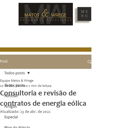
ME
NU
Post
Todos posts
Equipe Matos & Wrege
Todos posts
20 de abr. de 2020
2 min de leitura
Consultoria e revisão de
Notícias
contratos de energia eólica
Artigos
Atualizado:
23 de abr. de 2022
Especial