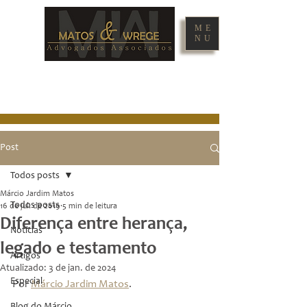
ME
NU
Post
Todos posts
Márcio Jardim Matos
Todos posts
16 de jul. de 2019
5 min de leitura
Diferença entre herança,
Notícias
legado e testamento
Artigos
Atualizado:
3 de jan. de 2024
Especial
Por 
Márcio Jardim Matos
.