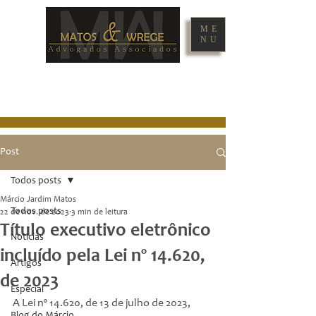
ME
NU
Post
Todos posts
Márcio Jardim Matos
Todos posts
22 de nov. de 2023
3 min de leitura
Título executivo eletrônico
Notícias
incluído pela Lei nº 14.620,
Artigos
de 2023
Especial
A Lei nº 14.620, de 13 de julho de 2023, 