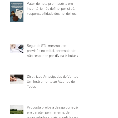
Valor de nota promissória em
inventário não define, por si só,
responsabilidade dos herdeiros,
decide STJ
Segundo STJ, mesmo com
previsão no edital, arrematante
não responde por dívida tributária
anterior à alienação do imóvel
Diretrizes Antecipadas de Vontade:
Um Instrumento ao Alcance de
Todos
Proposta proíbe a desapropriação,
em caráter permanente, de
propriedades rurais invadidas ou